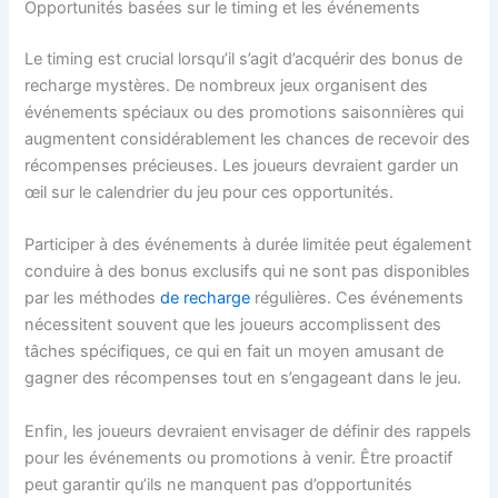
Opportunités basées sur le timing et les événements
Le timing est crucial lorsqu’il s’agit d’acquérir des bonus de
recharge mystères. De nombreux jeux organisent des
événements spéciaux ou des promotions saisonnières qui
augmentent considérablement les chances de recevoir des
récompenses précieuses. Les joueurs devraient garder un
œil sur le calendrier du jeu pour ces opportunités.
Participer à des événements à durée limitée peut également
conduire à des bonus exclusifs qui ne sont pas disponibles
par les méthodes
de recharge
régulières. Ces événements
nécessitent souvent que les joueurs accomplissent des
tâches spécifiques, ce qui en fait un moyen amusant de
gagner des récompenses tout en s’engageant dans le jeu.
Enfin, les joueurs devraient envisager de définir des rappels
pour les événements ou promotions à venir. Être proactif
peut garantir qu’ils ne manquent pas d’opportunités