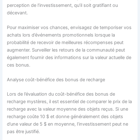
perception de l’investissement, qu’il soit gratifiant ou
décevant.
Pour maximiser vos chances, envisagez de temporiser vos
achats lors d’événements promotionnels lorsque la
probabilité de recevoir de meilleures récompenses peut
augmenter. Surveiller les retours de la communauté peut
également fournir des informations sur la valeur actuelle de
ces bonus.
Analyse coût-bénéfice des bonus de recharge
Lors de l’évaluation du coût-bénéfice des bonus de
recharge mystères, il est essentiel de comparer le prix de la
recharge avec la valeur moyenne des objets reçus. Si une
recharge coûte 10 $ et donne généralement des objets
d’une valeur de 5 $ en moyenne, l’investissement peut ne
pas être justifié.