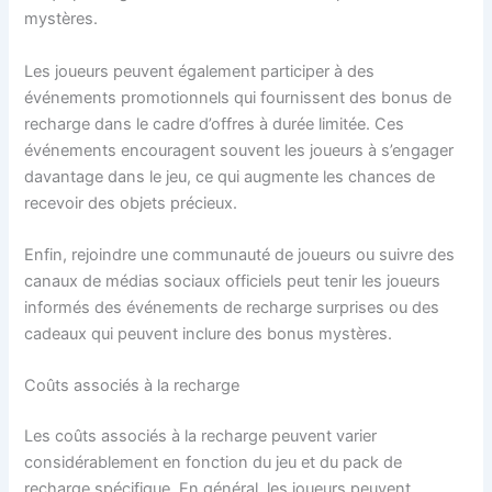
mystères.
Les joueurs peuvent également participer à des
événements promotionnels qui fournissent des bonus de
recharge dans le cadre d’offres à durée limitée. Ces
événements encouragent souvent les joueurs à s’engager
davantage dans le jeu, ce qui augmente les chances de
recevoir des objets précieux.
Enfin, rejoindre une communauté de joueurs ou suivre des
canaux de médias sociaux officiels peut tenir les joueurs
informés des événements de recharge surprises ou des
cadeaux qui peuvent inclure des bonus mystères.
Coûts associés à la recharge
Les coûts associés à la recharge peuvent varier
considérablement en fonction du jeu et du pack de
recharge spécifique. En général, les joueurs peuvent