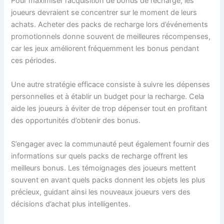
Pour maximiser l’acquisition de bonus de recharge, les
joueurs devraient se concentrer sur le moment de leurs
achats. Acheter des packs de recharge lors d’événements
promotionnels donne souvent de meilleures récompenses,
car les jeux améliorent fréquemment les bonus pendant
ces périodes.
Une autre stratégie efficace consiste à suivre les dépenses
personnelles et à établir un budget pour la recharge. Cela
aide les joueurs à éviter de trop dépenser tout en profitant
des opportunités d’obtenir des bonus.
S’engager avec la communauté peut également fournir des
informations sur quels packs de recharge offrent les
meilleurs bonus. Les témoignages des joueurs mettent
souvent en avant quels packs donnent les objets les plus
précieux, guidant ainsi les nouveaux joueurs vers des
décisions d’achat plus intelligentes.