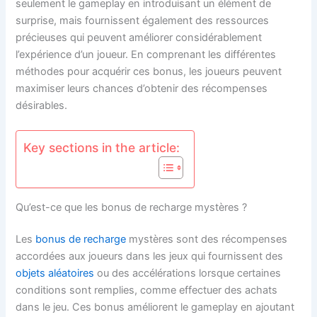
seulement le gameplay en introduisant un élément de
surprise, mais fournissent également des ressources
précieuses qui peuvent améliorer considérablement
l’expérience d’un joueur. En comprenant les différentes
méthodes pour acquérir ces bonus, les joueurs peuvent
maximiser leurs chances d’obtenir des récompenses
désirables.
Key sections in the article:
Qu’est-ce que les bonus de recharge mystères ?
Les
bonus de recharge
mystères sont des récompenses
accordées aux joueurs dans les jeux qui fournissent des
objets aléatoires
ou des accélérations lorsque certaines
conditions sont remplies, comme effectuer des achats
dans le jeu. Ces bonus améliorent le gameplay en ajoutant