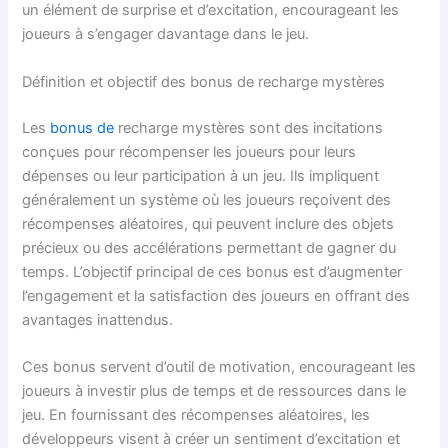
un élément de surprise et d’excitation, encourageant les
joueurs à s’engager davantage dans le jeu.
Définition et objectif des bonus de recharge mystères
Les
bonus de
recharge mystères sont des incitations
conçues pour récompenser les joueurs pour leurs
dépenses ou leur participation à un jeu. Ils impliquent
généralement un système où les joueurs reçoivent des
récompenses aléatoires, qui peuvent inclure des objets
précieux ou des accélérations permettant de gagner du
temps. L’objectif principal de ces bonus est d’augmenter
l’engagement et la satisfaction des joueurs en offrant des
avantages inattendus.
Ces bonus servent d’outil de motivation, encourageant les
joueurs à investir plus de temps et de ressources dans le
jeu. En fournissant des récompenses aléatoires, les
développeurs visent à créer un sentiment d’excitation et