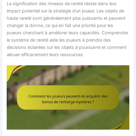
La signification des niveaux de rareté réside dans leur
impact potentiel sur la stratégie d’un joueur. Les objets de
haute rareté sont généralement plus puissants et peuvent
changer la donne, ce qui en fait une priorité pour les
joueurs cherchant à améliorer leurs capacités. Comprendre
le système de rareté aide les joueurs à prendre des
décisions éclairées sur les objets à poursuivre et comment
allouer efficacement leurs ressources.