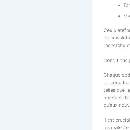
Ta
Ma
Ces platefo
de newslette
recherche et
Conditions 
Chaque cod
de condition
telles que l
montant d’a
qu’aux nouve
Il est cruci
les malenten