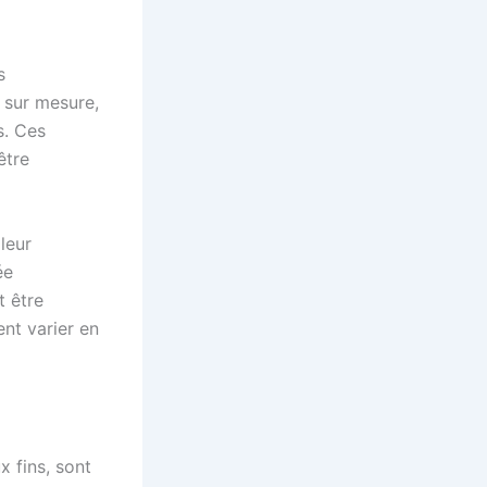
s
 sur mesure,
s. Ces
être
leur
ée
t être
ent varier en
 fins, sont