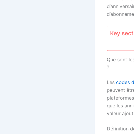
d’anniversai
d’abonnemen
Key secti
Que sont le
?
Les
codes 
peuvent êtr
plateformes
que les anni
valeur ajout
Définition 