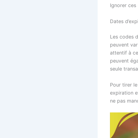
Ignorer ces 
Dates d’expir
Les codes d
peuvent var
attentif à 
peuvent éga
seule trans
Pour tirer l
expiration e
ne pas manq