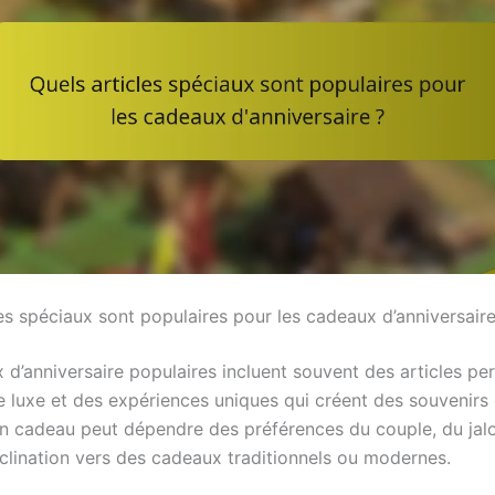
es spéciaux sont populaires pour les cadeaux d’anniversaire
d’anniversaire populaires incluent souvent des articles per
e luxe et des expériences uniques qui créent des souvenirs 
n cadeau peut dépendre des préférences du couple, du jal
nclination vers des cadeaux traditionnels ou modernes.