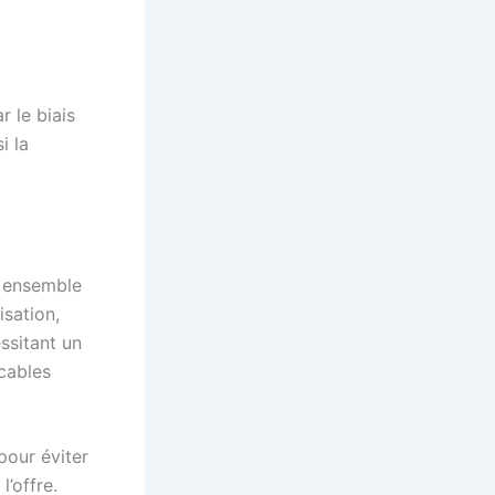
 le biais
i la
 ensemble
isation,
ssitant un
cables
our éviter
’offre.