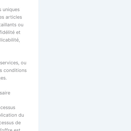
s uniques
s articles
aillants ou
idélité et
icabilité,
services, ou
s conditions
es.
saire
ocessus
plication du
ocessus de
’offre est