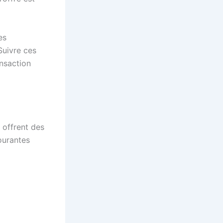
es
Suivre ces
ansaction
 offrent des
ourantes