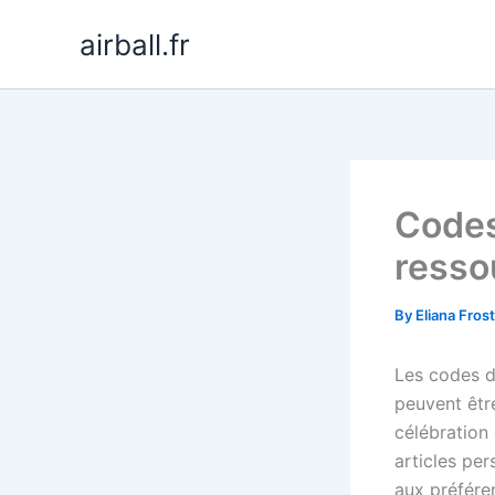
Skip
airball.fr
to
content
Codes
resso
By
Eliana Fros
Les codes d
peuvent êtr
célébration
articles pe
aux préfére