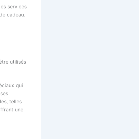
les services
 de cadeau.
re utilisés
éciaux qui
rses
es, telles
ffrant une