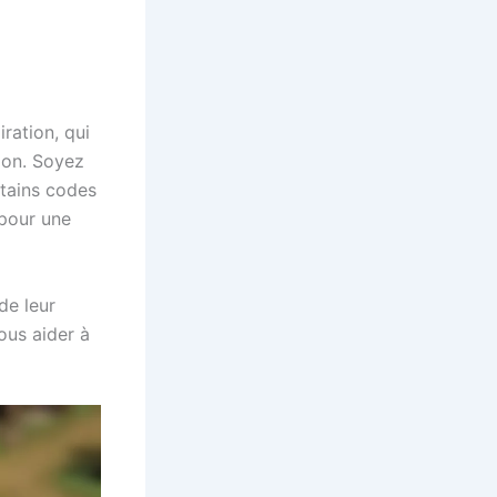
ration, qui
ion. Soyez
rtains codes
 pour une
de leur
ous aider à