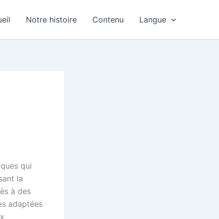
eil
Notre histoire
Contenu
Langue
iques qui
sant la
cès à des
les adaptées
ux