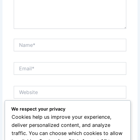
Name*
Email*
Website
We respect your privacy
Save my name, email, and website in this browser
Cookies help us improve your experience,
for the next time I comment.
deliver personalized content, and analyze
traffic. You can choose which cookies to allow