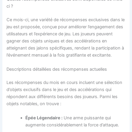
ci ?
Ce mois-ci, une variété de récompenses exclusives dans le
jeu est proposée, conçue pour améliorer l’engagement des
utilisateurs et l’expérience de jeu. Les joueurs peuvent
gagner des objets uniques et des accélérations en
atteignant des jalons spécifiques, rendant la participation à
l’événement mensuel à la fois gratifiante et excitante.
Descriptions détaillées des récompenses actuelles
Les récompenses du mois en cours incluent une sélection
d’objets exclusifs dans le jeu et des accélérations qui
répondent aux différents besoins des joueurs. Parmi les
objets notables, on trouve :
Épée Légendaire :
Une arme puissante qui
augmente considérablement la force d’attaque.