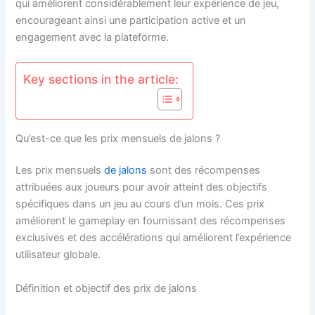
qui améliorent considérablement leur expérience de jeu,
encourageant ainsi une participation active et un
engagement avec la plateforme.
Key sections in the article:
Qu’est-ce que les prix mensuels de jalons ?
Les prix mensuels
de jalons
sont des récompenses
attribuées aux joueurs pour avoir atteint des objectifs
spécifiques dans un jeu au cours d’un mois. Ces prix
améliorent le gameplay en fournissant des récompenses
exclusives et des accélérations qui améliorent l’expérience
utilisateur globale.
Définition et objectif des prix de jalons