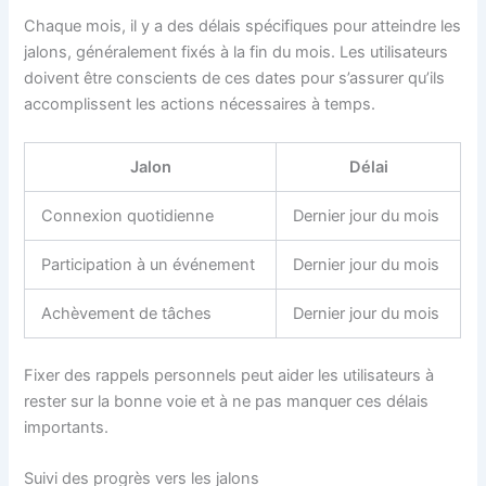
Chaque mois, il y a des délais spécifiques pour atteindre les
jalons, généralement fixés à la fin du mois. Les utilisateurs
doivent être conscients de ces dates pour s’assurer qu’ils
accomplissent les actions nécessaires à temps.
Jalon
Délai
Connexion quotidienne
Dernier jour du mois
Participation à un événement
Dernier jour du mois
Achèvement de tâches
Dernier jour du mois
Fixer des rappels personnels peut aider les utilisateurs à
rester sur la bonne voie et à ne pas manquer ces délais
importants.
Suivi des progrès vers les jalons