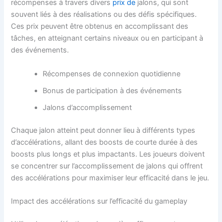
récompenses à travers divers
prix de
jalons, qui sont
souvent liés à des réalisations ou des défis spécifiques.
Ces prix peuvent être obtenus en accomplissant des
tâches, en atteignant certains niveaux ou en participant à
des événements.
Récompenses de connexion quotidienne
Bonus de participation à des événements
Jalons d’accomplissement
Chaque jalon atteint peut donner lieu à différents types
d’accélérations, allant des boosts de courte durée à des
boosts plus longs et plus impactants. Les joueurs doivent
se concentrer sur l’accomplissement de jalons qui offrent
des accélérations pour maximiser leur efficacité dans le jeu.
Impact des accélérations sur l’efficacité du gameplay