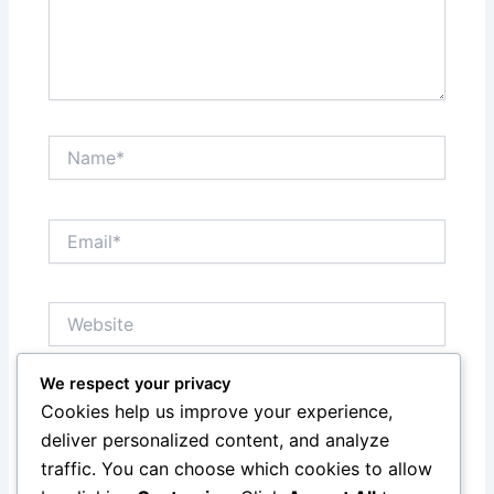
Name*
Email*
Website
We respect your privacy
Save my name, email, and website in this browser
Cookies help us improve your experience,
for the next time I comment.
deliver personalized content, and analyze
traffic. You can choose which cookies to allow