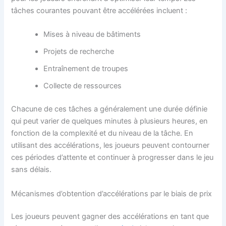
tâches courantes pouvant être accélérées incluent :
Mises à niveau de bâtiments
Projets de recherche
Entraînement de troupes
Collecte de ressources
Chacune de ces tâches a généralement une durée définie
qui peut varier de quelques minutes à plusieurs heures, en
fonction de la complexité et du niveau de la tâche. En
utilisant des accélérations, les joueurs peuvent contourner
ces périodes d’attente et continuer à progresser dans le jeu
sans délais.
Mécanismes d’obtention d’accélérations par le biais de prix
Les joueurs peuvent gagner des accélérations en tant que