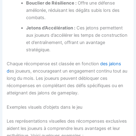
Bouclier de Résilience :
Offre une défense
améliorée, réduisant les dégâts subis lors des
combats.
Jetons d’Accélération :
Ces jetons permettent
aux joueurs d’accélérer les temps de construction
et d’entraînement, offrant un avantage
stratégique.
Chaque récompense est classée en fonction
des jalons
d
es joueurs, encourageant un engagement continu tout au
long du mois. Les joueurs peuvent débloquer ces
récompenses en complétant des défis spécifiques ou en
atteignant des jalons de gameplay.
Exemples visuels d’objets dans le jeu
Les représentations visuelles des récompenses exclusives
aident les joueurs à comprendre leurs avantages et leur
esthétique. Voici quelques exemples :