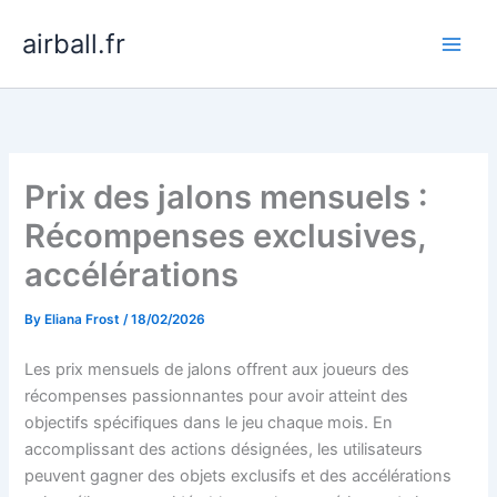
Skip
airball.fr
to
content
Prix des jalons mensuels :
Récompenses exclusives,
accélérations
By
Eliana Frost
/
18/02/2026
Les prix mensuels de jalons offrent aux joueurs des
récompenses passionnantes pour avoir atteint des
objectifs spécifiques dans le jeu chaque mois. En
accomplissant des actions désignées, les utilisateurs
peuvent gagner des objets exclusifs et des accélérations