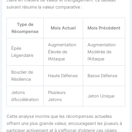
claire en matière de valeur et d’engagement. Le tableau
suivant résume la valeur comparative :
Type de
Mois Actuel
Mois Précédent
Récompense
Augmentation
Augmentation
Épée
Élevée de
Modérée de
Légendaire
l’Attaque
l’Attaque
Bouclier de
Haute Défense
Basse Défense
Résilience
Jetons
Plusieurs
Jeton Unique
d’Accélération
Jetons
Cette analyse montre que les récompenses actuelles
offrent une plus grande valeur, encourageant les joueurs à
participer activement et à s’efforcer d’obtenir ces objets