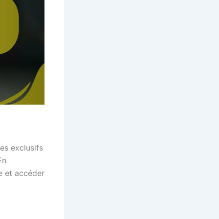
es exclusifs
En
e et accéder