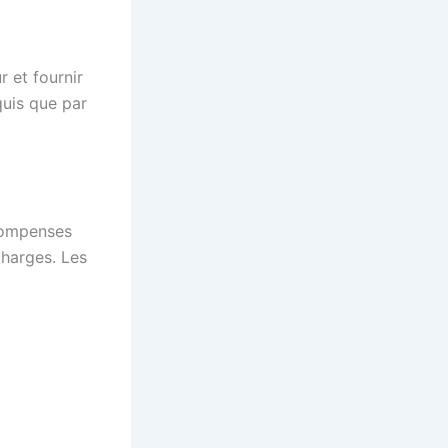
r et fournir
quis que par
compenses
charges. Les