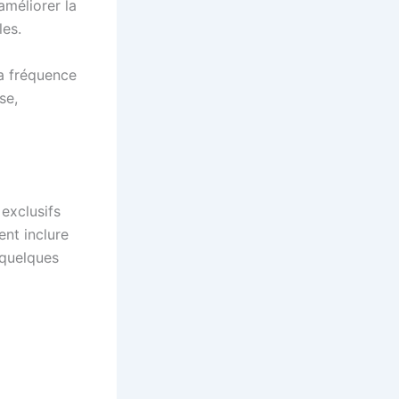
améliorer la
les.
la fréquence
se,
exclusifs
nt inclure
 quelques