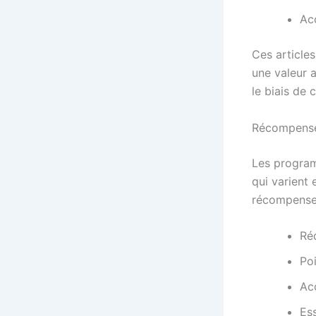
Ac
Ces articles
une valeur a
le biais de 
Récompense
Les progra
qui varient
récompenses
Réd
Po
Ac
Es