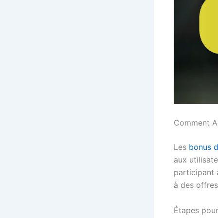
Comment Ac
Les
bonus d
aux utilisat
participant
à des offre
Étapes pour