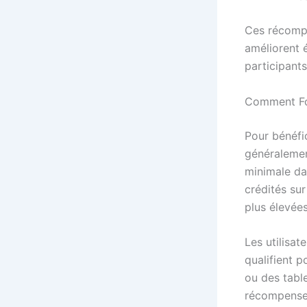
Ces récompe
améliorent 
participant
Comment Fo
Pour bénéfi
généralemen
minimale da
crédités su
plus élevée
Les utilisat
qualifient 
ou des table
récompense