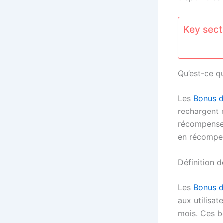
Key secti
Qu’est-ce q
Les
Bonus 
rechargent 
récompenses
en récompens
Définition 
Les
Bonus 
aux utilisa
mois. Ces b