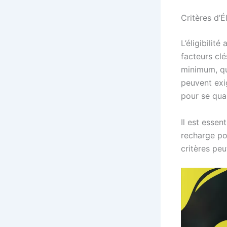
Critères d’É
L’éligibili
facteurs clé
minimum, qu
peuvent exig
pour se qual
Il est essen
recharge po
critères pe