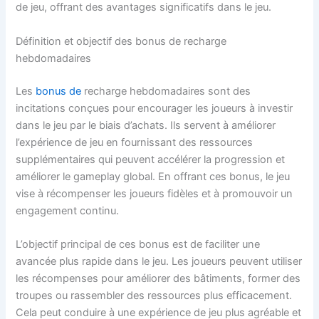
de jeu, offrant des avantages significatifs dans le jeu.
Définition et objectif des bonus de recharge
hebdomadaires
Les
bonus de
recharge hebdomadaires sont des
incitations conçues pour encourager les joueurs à investir
dans le jeu par le biais d’achats. Ils servent à améliorer
l’expérience de jeu en fournissant des ressources
supplémentaires qui peuvent accélérer la progression et
améliorer le gameplay global. En offrant ces bonus, le jeu
vise à récompenser les joueurs fidèles et à promouvoir un
engagement continu.
L’objectif principal de ces bonus est de faciliter une
avancée plus rapide dans le jeu. Les joueurs peuvent utiliser
les récompenses pour améliorer des bâtiments, former des
troupes ou rassembler des ressources plus efficacement.
Cela peut conduire à une expérience de jeu plus agréable et