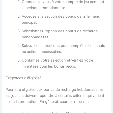
Connectez-vous à votre compte de jeu pendant
la période promotionnelle.
Accédez à la section des bonus dans le menu
principal.
Sélectionnez l’option des bonus de recharge
hebdomadaires.
Suivez les instructions pour compléter les achats
ou actions nécessaires.
Confirmez votre sélection et vérifiez votre
inventaire pour les bonus reçus.
Exigences d’éligibilité
Pour être éligibles aux bonus de recharge hebdomadaires,
les joueurs doivent répondre à certains critères qui varient
selon la promotion. En général, ceux-ci incluent :