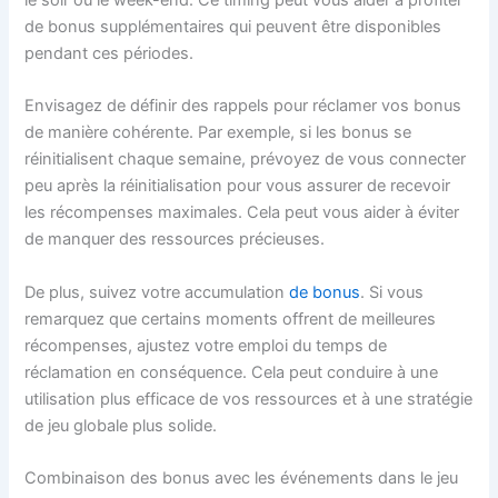
de bonus supplémentaires qui peuvent être disponibles
pendant ces périodes.
Envisagez de définir des rappels pour réclamer vos bonus
de manière cohérente. Par exemple, si les bonus se
réinitialisent chaque semaine, prévoyez de vous connecter
peu après la réinitialisation pour vous assurer de recevoir
les récompenses maximales. Cela peut vous aider à éviter
de manquer des ressources précieuses.
De plus, suivez votre accumulation
de bonus
. Si vous
remarquez que certains moments offrent de meilleures
récompenses, ajustez votre emploi du temps de
réclamation en conséquence. Cela peut conduire à une
utilisation plus efficace de vos ressources et à une stratégie
de jeu globale plus solide.
Combinaison des bonus avec les événements dans le jeu