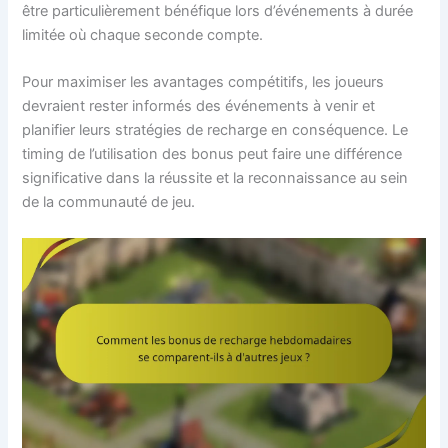
être particulièrement bénéfique lors d’événements à durée
limitée où chaque seconde compte.
Pour maximiser les avantages compétitifs, les joueurs
devraient rester informés des événements à venir et
planifier leurs stratégies de recharge en conséquence. Le
timing de l’utilisation des bonus peut faire une différence
significative dans la réussite et la reconnaissance au sein
de la communauté de jeu.