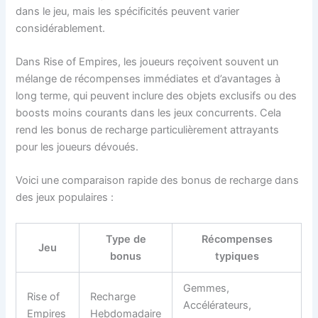
dans le jeu, mais les spécificités peuvent varier
considérablement.
Dans Rise of Empires, les joueurs reçoivent souvent un
mélange de récompenses immédiates et d’avantages à
long terme, qui peuvent inclure des objets exclusifs ou des
boosts moins courants dans les jeux concurrents. Cela
rend les bonus de recharge particulièrement attrayants
pour les joueurs dévoués.
Voici une comparaison rapide des bonus de recharge dans
des jeux populaires :
Type de
Récompenses
Jeu
bonus
typiques
Gemmes,
Rise of
Recharge
Accélérateurs,
Empires
Hebdomadaire