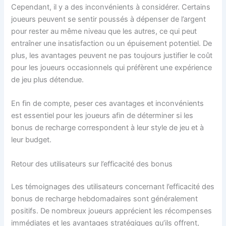
Cependant, il y a des inconvénients à considérer. Certains
joueurs peuvent se sentir poussés à dépenser de l’argent
pour rester au même niveau que les autres, ce qui peut
entraîner une insatisfaction ou un épuisement potentiel. De
plus, les avantages peuvent ne pas toujours justifier le coût
pour les joueurs occasionnels qui préfèrent une expérience
de jeu plus détendue.
En fin de compte, peser ces avantages et inconvénients
est essentiel pour les joueurs afin de déterminer si les
bonus de recharge correspondent à leur style de jeu et à
leur budget.
Retour des utilisateurs sur l’efficacité des bonus
Les témoignages des utilisateurs concernant l’efficacité des
bonus de recharge hebdomadaires sont généralement
positifs. De nombreux joueurs apprécient les récompenses
immédiates et les avantages stratégiques qu’ils offrent,