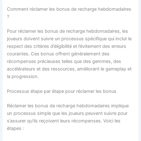
Comment réclamer les bonus de recharge hebdomadaires
?
Pour réclamer les bonus de recharge hebdomadaires, les
joueurs doivent suivre un processus spécifique qui inclut le
respect des critères d’éligibilité et l’évitement des erreurs
courantes. Ces bonus offrent généralement des
récompenses précieuses telles que des gemmes, des
accélérateurs et des ressources, améliorant le gameplay et
la progression.
Processus étape par étape pour réclamer les bonus
Réclamer les bonus de recharge hebdomadaires implique
un processus simple que les joueurs peuvent suivre pour
s’assurer qu’ils reçoivent leurs récompenses. Voici les
étapes :