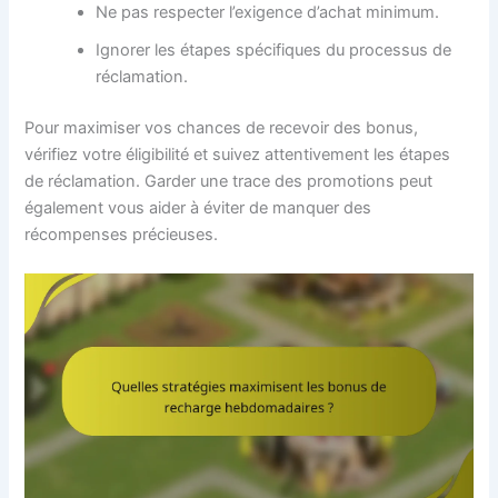
Ne pas respecter l’exigence d’achat minimum.
Ignorer les étapes spécifiques du processus de
réclamation.
Pour maximiser vos chances de recevoir des bonus,
vérifiez votre éligibilité et suivez attentivement les étapes
de réclamation. Garder une trace des promotions peut
également vous aider à éviter de manquer des
récompenses précieuses.