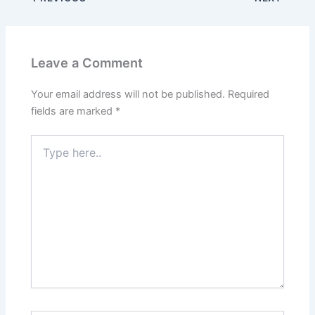
Leave a Comment
Your email address will not be published.
Required
fields are marked
*
Type
here..