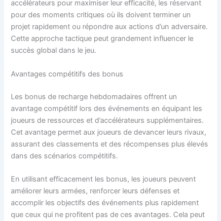
accélérateurs pour maximiser leur efficacité, les réservant
pour des moments critiques où ils doivent terminer un
projet rapidement ou répondre aux actions d’un adversaire.
Cette approche tactique peut grandement influencer le
succès global dans le jeu.
Avantages compétitifs des bonus
Les bonus de recharge hebdomadaires offrent un
avantage compétitif lors des événements en équipant les
joueurs de ressources et d’accélérateurs supplémentaires.
Cet avantage permet aux joueurs de devancer leurs rivaux,
assurant des classements et des récompenses plus élevés
dans des scénarios compétitifs.
En utilisant efficacement les bonus, les joueurs peuvent
améliorer leurs armées, renforcer leurs défenses et
accomplir les objectifs des événements plus rapidement
que ceux qui ne profitent pas de ces avantages. Cela peut