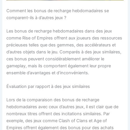
Comment les bonus de recharge hebdomadaires se
comparent-ils à d’autres jeux ?
Les bonus de recharge hebdomadaires dans des jeux
comme Rise of Empires offrent aux joueurs des ressources
précieuses telles que des gemmes, des accélérateurs et
d’autres objets dans le jeu. Comparés à des jeux similaires,
ces bonus peuvent considérablement améliorer le
gameplay, mais ils comportent également leur propre
ensemble d’avantages et d’inconvénients.
Évaluation par rapport à des jeux similaires
Lors de la comparaison des bonus de recharge
hebdomadaires avec ceux d’autres jeux, il est clair que de
nombreux titres offrent des incitations similaires. Par
exemple, des jeux comme Clash of Clans et Age of
Empires offrent également des bonus pour des achats