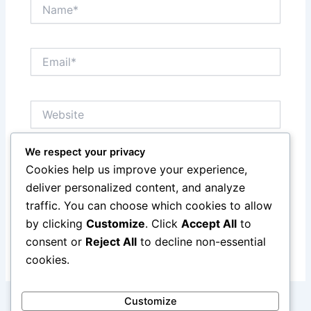
Name*
Email*
Website
We respect your privacy
Save my name, email, and website in this browser
Cookies help us improve your experience,
for the next time I comment.
deliver personalized content, and analyze
traffic. You can choose which cookies to allow
by clicking
Customize
. Click
Accept All
to
consent or
Reject All
to decline non-essential
cookies.
Customize