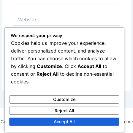
Website
We respect your privacy
Save my name, email, and website in this browser
Cookies help us improve your experience,
for the next time I comment.
deliver personalized content, and analyze
traffic. You can choose which cookies to allow
by clicking
Customize
. Click
Accept All
to
consent or
Reject All
to decline non-essential
cookies.
Customize
Reject All
Copyright © 2026 airball.fr | Powered by
Astra WordPress Theme
Accept All