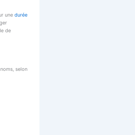
our une
durée
nger
de de
 noms, selon