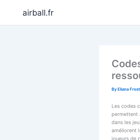
Skip
airball.fr
to
content
Codes
resso
By
Eliana Fros
Les codes c
permettent 
dans les je
améliorent 
joueurs de 