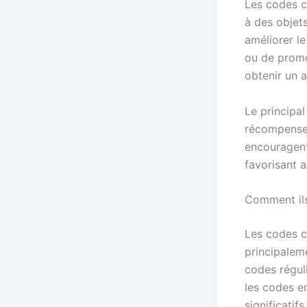
Les codes c
à des objets
améliorer l
ou de promo
obtenir un 
Le principal
récompenser
encouragent
favorisant 
Comment ils
Les codes c
principaleme
codes régul
les codes e
significatif