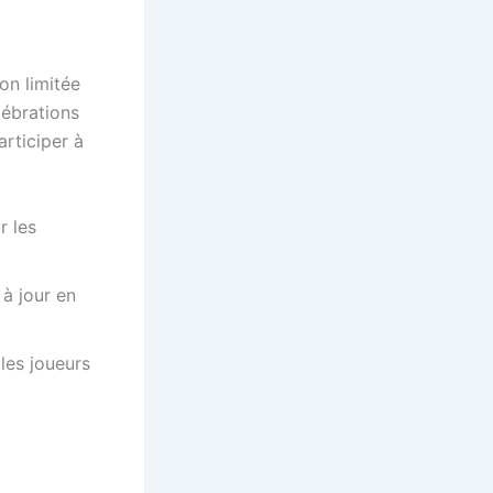
on limitée
lébrations
articiper à
r les
à jour en
les joueurs