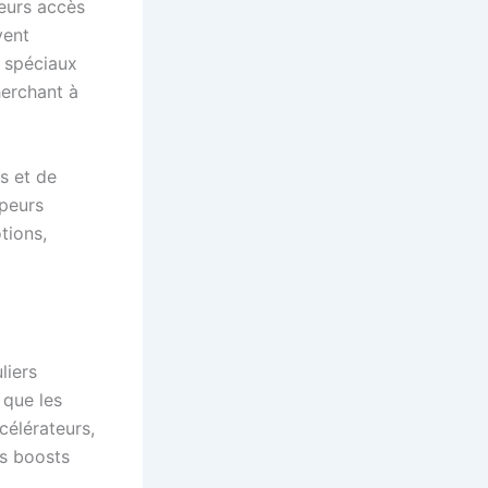
eurs accès
vent
s spéciaux
herchant à
s et de
ppeurs
tions,
liers
 que les
célérateurs,
es boosts