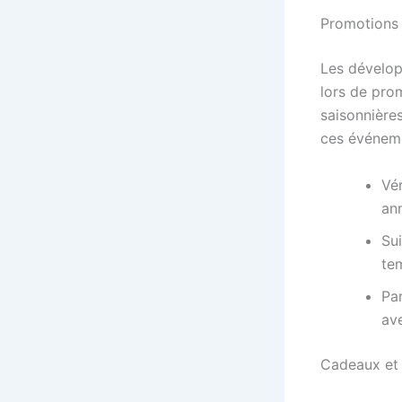
Promotions 
Les dévelop
lors de pro
saisonnières
ces événeme
Vér
an
Su
tem
Pa
av
Cadeaux et