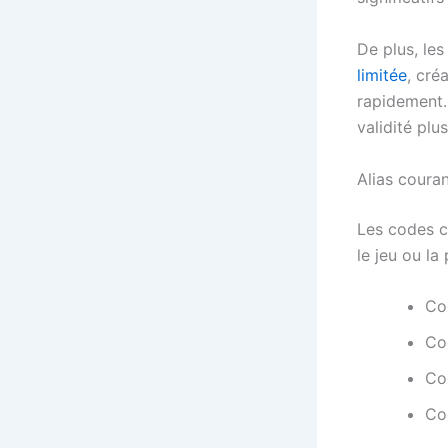
De plus, le
limitée
, cré
rapidement.
validité plu
Alias coura
Les codes c
le jeu ou la
Co
Co
Co
Co