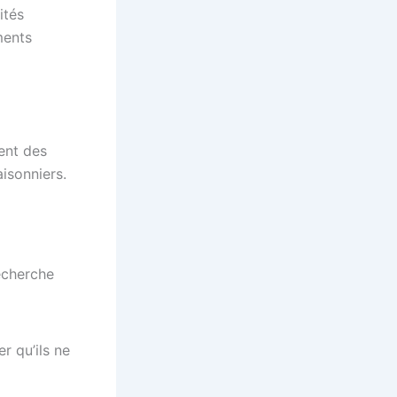
ités
ments
ent des
isonniers.
echerche
r qu’ils ne