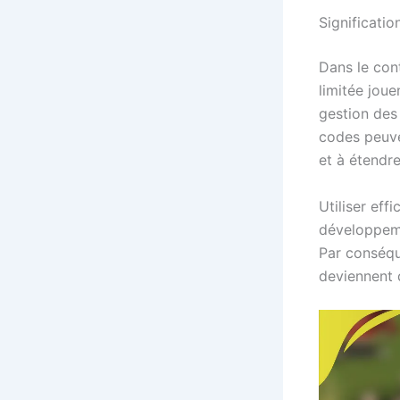
Significatio
Dans le con
limitée joue
gestion des
codes peuven
et à étendr
Utiliser eff
développeme
Par conséque
deviennent 