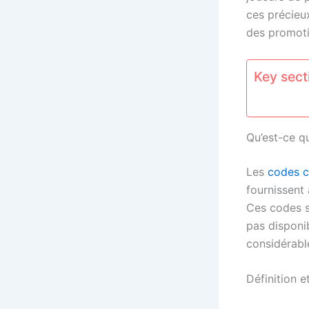
ces précieu
des promoti
Key secti
Qu’est-ce q
Les
codes 
fournissent
Ces codes s
pas disponi
considérabl
Définition e