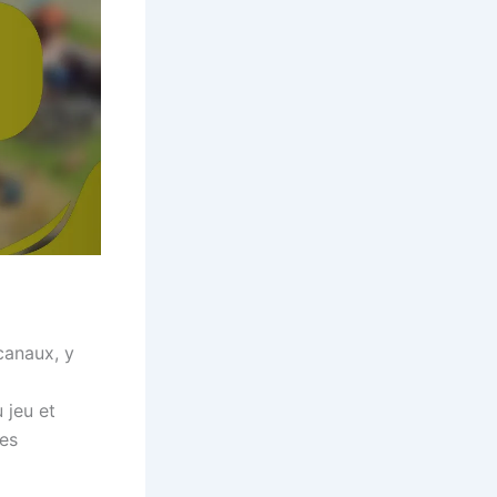
canaux, y
 jeu et
ces