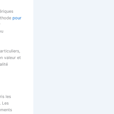
ériques
méthode
pour
r
ou
rticuliers,
n valeur et
alité
is les
. Les
nements