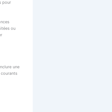
s pour
onces
mitées ou
er
nclure une
 courants