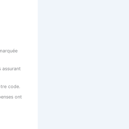
 marquée
s assurant
otre code.
penses ont