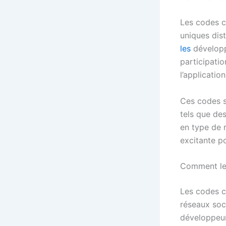
Les codes c
uniques dis
les
développ
participatio
l’applicatio
Ces codes s
tels que des
en type de 
excitante po
Comment le
Les codes c
réseaux soci
développeur