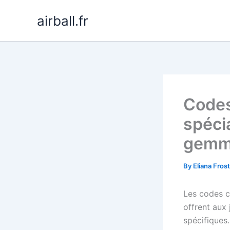
Skip
airball.fr
to
content
Codes
spéci
gemm
By
Eliana Fros
Les codes c
offrent aux
spécifiques