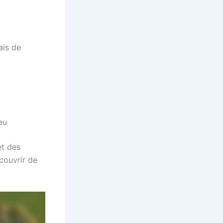
ais de
eu
et des
couvrir de